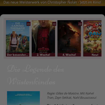
Das neue Meisterwerk von Christopher Nolan - Jetzt im Kino!
2D
3D
2D
Der besondere Film
2. Woche!
4. Woche!
Neu!
Die Legende des
Wüstenkindes
Regie: Gilles de Maistre. Mit Nahel
Tran, Zayn Sekkat, Nahl Bouazzaoui