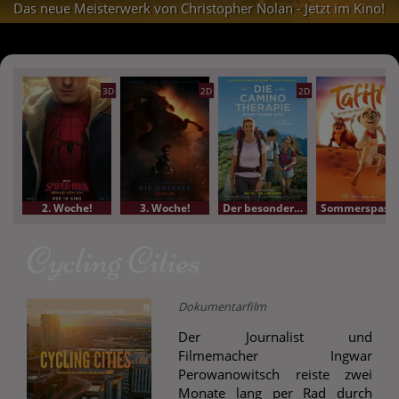
Das neue Meisterwerk von Christopher Nolan - Jetzt im Kino!
3D
2D
2D
2. Woche!
3. Woche!
Der besondere Film
Sommerspass-Kino
Cycling Cities
Dokumentarfilm
Der Journalist und
Filmemacher Ingwar
Perowanowitsch reiste zwei
Monate lang per Rad durch