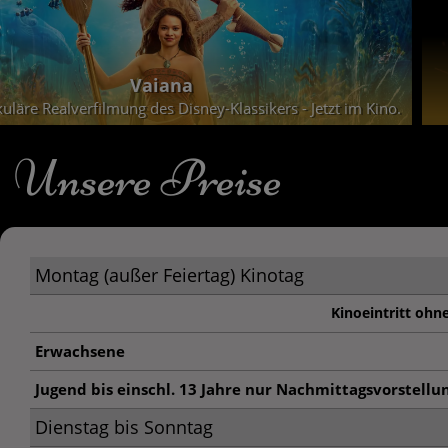
Vaiana
uläre Realverfilmung des Disney-Klassikers - Jetzt im Kino.
Unsere Preise
Montag (außer Feiertag) Kinotag
Kinoeintritt ohn
Erwachsene
Jugend bis einschl. 13 Jahre nur Nachmittagsvorstellu
Dienstag bis Sonntag