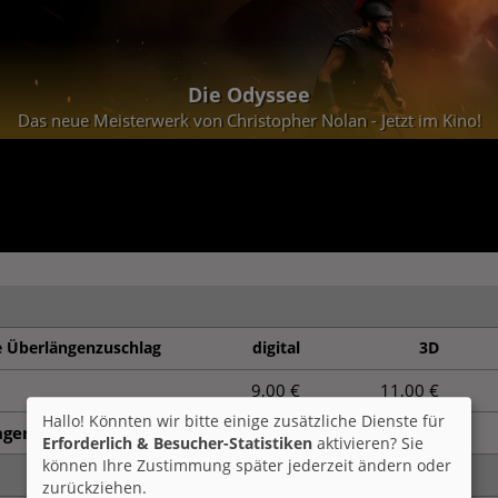
Die Odyssee
Das neue Meisterwerk von Christopher Nolan - Jetzt im Kino!
e Überlängenzuschlag
digital
3D
9,00 €
11,00 €
Hallo! Könnten wir bitte einige zusätzliche Dienste für
ngen
6,50 €
8,50 €
Erforderlich & Besucher-Statistiken
aktivieren? Sie
können Ihre Zustimmung später jederzeit ändern oder
zurückziehen.