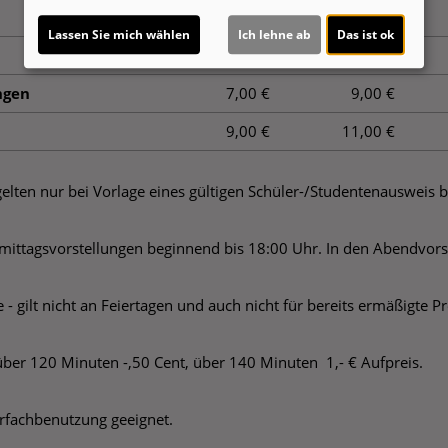
10,00 €
12,00 €
Lassen Sie mich wählen
Ich lehne ab
Das ist ok
9,00 €
11,00 €
ngen
7,00 €
9,00 €
9,00 €
11,00 €
 gelten nur bei Vorlage eines gültigen Schüler-/Studentenausweis
achmittagsvorstellungen beginnend bis 18:00 Uhr. In den Abendvor
 - gilt nicht an Feiertagen und auch nicht für bereits ermäßigte 
über 120 Minuten -,50 Cent, über 140 Minuten 1,- € Aufpreis.
ehrfachbenutzung geeignet.