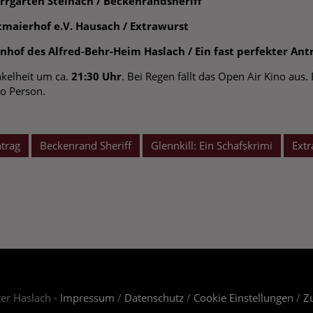
arrgarten Steinach / Beckenrandsheriff
stmaierhof e.V. Hausach / Extrawurst
nenhof des Alfred-Behr-Heim Haslach / Ein fast perfekter Ant
nkelheit um ca.
21:30
Uhr
. Bei Regen fällt das Open Air Kino aus.
ro Person.
ntrag
Beckenrand Sheriff
Glennkill: Ein Schafskrimi
Extr
er Haslach -
Impressum
/
Datenschutz
/
Cookie Einstellungen
/
Zu