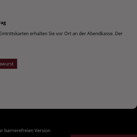
rag
 Eintrittskarten erhalten Sie vor Ort an der Abendkasse. Der
awurst
r barrierefreien Version