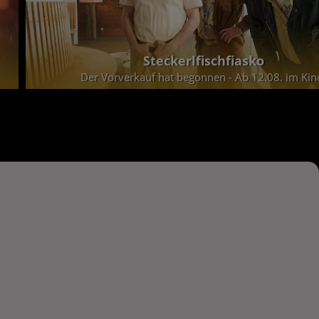
Steckerlfischfiasko
Der Vorverkauf hat begonnen - Ab 12.08. im Kin