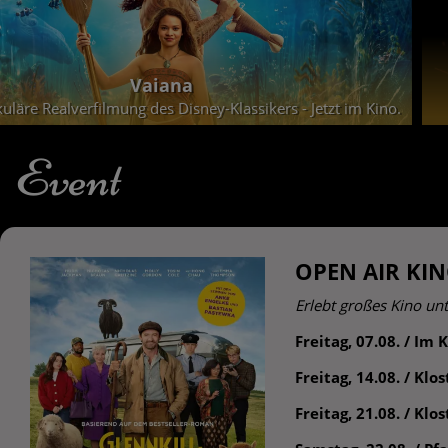
Vaiana
uläre Realverfilmung des Disney-Klassikers - Jetzt im Kino.
Event
OPEN AIR KI
Erlebt großes Kino u
Freitag, 07.08. / Im
Freitag, 14.08. / Klo
Freitag, 21.08. / K