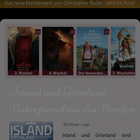
Das neue Meisterwerk von Christopher Nolan - Jetzt im Kino!
3D
2D
2D
2. Woche!
4. Woche!
Der besondere Film
5. Woche!Im Bundesstart
Island und Grönland -
Naturparadiese des Norden
3D Show - Live
Island und Grönland sind