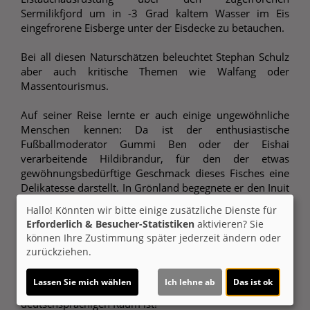
Sermilikfjord um in -3 Grad kaltem Wasser im Eis
eingefrorene Eisberge unter der Eisdecke zu betauchen.
Bei all diesen Naturschätzen beleuchtet Stephan Schulz
aber auch kritische Themen wie Walfang oder
Massentourismus.
Auf seiner Reise lernte er auch einige ungewöhnliche
Menschen kennen: Da ist der enthusiastische
Fußballmoderator Gummi Ben oder der Eishai
verarbeitende Hildibrandur, für den der etwas
gewöhnungsbedürftige Geschmack dieses Fisches eine
Delikatesse darstellt. In Grönland begegnete er den Inuit
für die der Klimawandel und der Einzug der westlichen
Hallo! Könnten wir bitte einige zusätzliche Dienste für
Lebensweise einen drastischen Kulturschock und
Erforderlich & Besucher-Statistiken
aktivieren? Sie
Identitätsverlust bedeutete.
können Ihre Zustimmung später jederzeit ändern oder
zurückziehen.
Tauchen Sie ein in einen überwältigenden 3D-
Bilderrausch - ein plastisches visuelles Erlebnis, welches
Lassen Sie mich wählen
Ich lehne ab
Das ist ok
im Bereich der Live-Reportage einzigartig im
deutschsprachigen Raum ist!