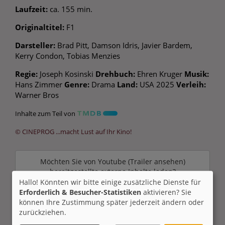
Laufzeit:
ca. 155 min.
Originaltitel:
F1
Darsteller:
Brad Pitt, Damson Idris, Javier Bardem,
Kerry Condon, Tobias Menzies
Regie:
Joseph Kosinski
Drehbuch:
Ehren Kruger
Musik:
Hans Zimmer
Genre:
Drama
Land:
USA 2025
Verleih:
Warner Bros
Inhalte zum Teil von
© CINEPROG ...macht Lust auf Ihr Kino!
Möchten Sie von
Youtube (Trailer ansehen)
bereitgestellte externe Inhalte laden?
Hallo! Könnten wir bitte einige zusätzliche Dienste für
Ja
Erforderlich & Besucher-Statistiken
aktivieren? Sie
können Ihre Zustimmung später jederzeit ändern oder
zurückziehen.
Trailer 3 | Trailer-FSK: 12