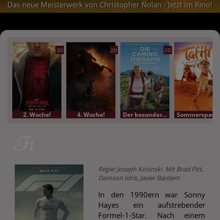
Das neue Meisterwerk von Christopher Nolan - Jetzt im Kino!
3D
2D
2D
2. Woche!
4. Woche!
Der besondere Film
Sommerspass-Kino
F1
Regie: Joseph Kosinski. Mit Brad Pitt,
Damson Idris, Javier Bardem
In den 1990ern war Sonny
Hayes ein aufstrebender
Formel-1-Star. Nach einem