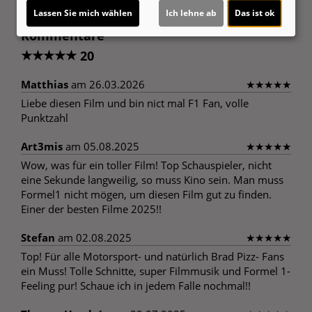
Lassen Sie mich wählen
Ich lehne ab
Das ist ok
Kommentare
★
★
★
★
★
20
Matthias
am 26.03.2026
★
★
★
★
★
Liebe diesen Film und bin nict mal F1 Fan, volle
Punktzahl
Art3mis
am 05.08.2025
★
★
★
★
★
Wow, was für ein toller Film! Top Schauspieler, nicht
eine Sekunde langweilig, so muss Kino sein. Man muss
Formel1 nicht mögen, um diesen Film gut zu finden.
Einer der besten Filme 2025!!
Stefan
am 02.08.2025
★
★
★
★
★
Top! Für alle Motorsport- und natürlich Brad Pizz- Fans
ein Muss! Tolle Schnitte, super Filmmusik und Formel 1-
Feeling pur! Schaue ich in jedem Falle nochmal!!