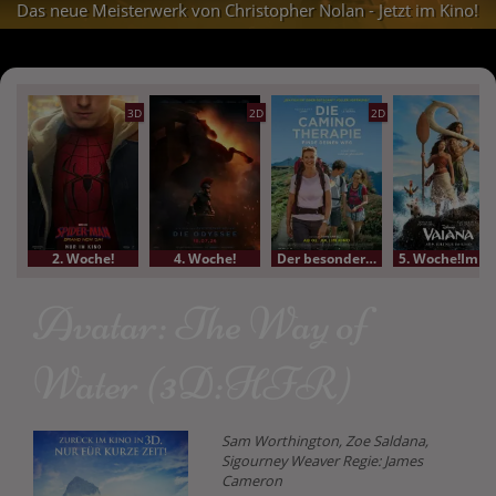
Das neue Meisterwerk von Christopher Nolan - Jetzt im Kino!
3D
2D
2D
2. Woche!
4. Woche!
Der besondere Film
5. Woche!Im Bundesstart
Avatar: The Way of
Water (3D:HFR)
Sam Worthington, Zoe Saldana,
Sigourney Weaver Regie: James
Cameron