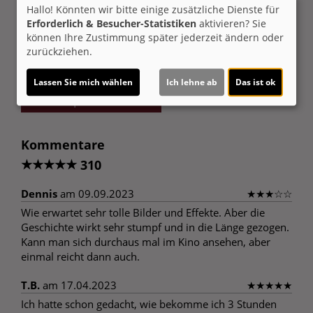
Hallo! Könnten wir bitte einige zusätzliche Dienste für
Möchten Sie von
Youtube (Trailer ansehen)
Erforderlich & Besucher-Statistiken
aktivieren? Sie
bereitgestellte externe Inhalte laden?
können Ihre Zustimmung später jederzeit ändern oder
zurückziehen.
Ja
Lassen Sie mich wählen
Ich lehne ab
Das ist ok
Trailer 2 | Trailer-FSK: 6
Kommentare
★
★
★
★
★
310
Dennis
am 09.09.2023
★
★
★
☆
☆
Wie erwartet sehr tolle Bilder und Effekte. Aber die
Geschichte wirkt sehr stumpf und in die Länge gezogen.
Kann man sich durchaus mal im Kino ansehen, aber
einmal reicht dann auch.
T.B.
am 17.04.2023
★
★
★
★
★
Ich hatte schon gedacht, wie bekomme ich 3 Stunden