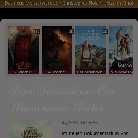
Das neue Meisterwerk von Christopher Nolan - Jetzt im Kino!
3D
2D
2D
2. Woche!
4. Woche!
Der besondere Film
5. Woche!Im Bundesstart
Papst Franziskus - Ein
Mann seines Wortes
Regie: Wim Wenders
Im neuen Dokumentarfilm von