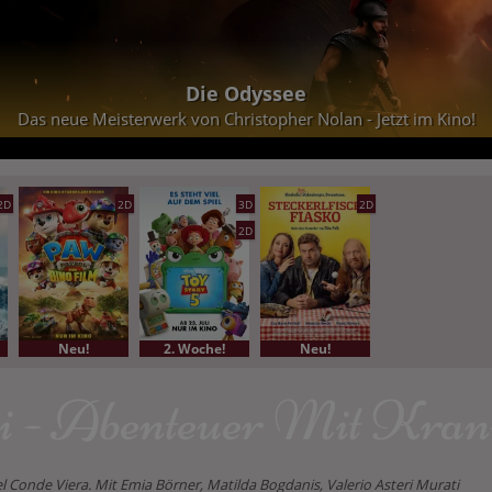
e Odyssee
 Christopher Nolan - Jetzt im Kino!
Der Vorver
2D
2D
3D
2D
2D
Neu!
2. Woche!
Neu!
 - Abenteuer Mit Kran
l Conde Viera. Mit Emia Börner, Matilda Bogdanis, Valerio Asteri Murati