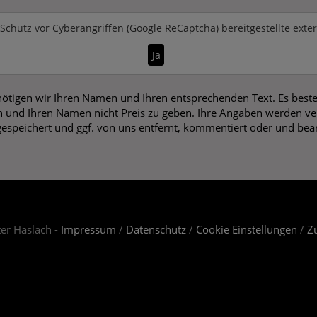
Schutz vor Cyberangriffen (Google ReCaptcha)
bereitgestellte exte
Ja
ötigen wir Ihren Namen und Ihren entsprechenden Text. Es beste
 und Ihren Namen nicht Preis zu geben. Ihre Angaben werden vers
gespeichert und ggf. von uns entfernt, kommentiert oder und bear
er Haslach -
Impressum
/
Datenschutz
/
Cookie Einstellungen
/
Zu