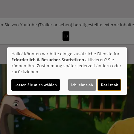
n Sie von
Youtube (Trailer ansehen)
bereitgestellte externe Inhalt
Ja
Hallo! Könnten wir bitte einige zusätzliche Dienste für
Erforderlich & Besucher-Statistiken
aktivieren? Sie
können Ihre Zustimmung später jederzeit ändern oder
zurückziehen.
Lassen Sie mich wählen
Ich lehne ab
Das ist ok