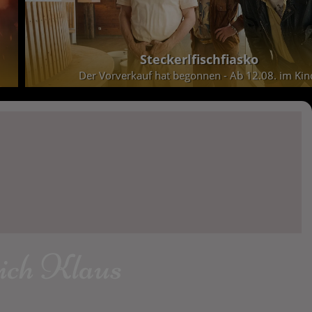
Steckerlfischfiasko
kauf hat begonnen - Ab 12.08. im Kino.
ich Klaus