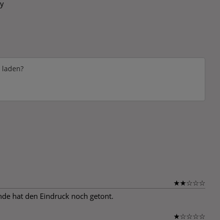
y
e laden?
★
★
☆
☆
☆
nde hat den Eindruck noch getont.
★
☆
☆
☆
☆