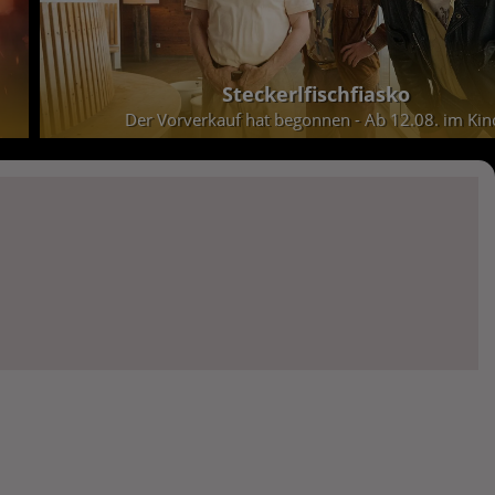
Steckerlfischfiasko
Der Vorverkauf hat begonnen - Ab 12.08. im Kin