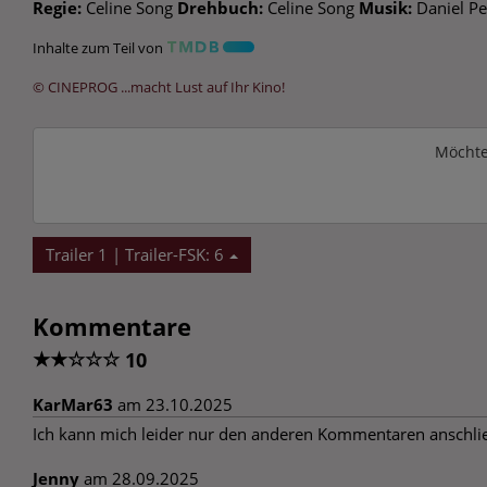
Regie:
Celine Song
Drehbuch:
Celine Song
Musik:
Daniel P
Inhalte zum Teil von
© CINEPROG ...macht Lust auf Ihr Kino!
Möchte
Trailer 1 | Trailer-FSK: 6
Kommentare
★
★
☆
☆
☆
10
KarMar63
am 23.10.2025
Ich kann mich leider nur den anderen Kommentaren anschließ
Jenny
am 28.09.2025