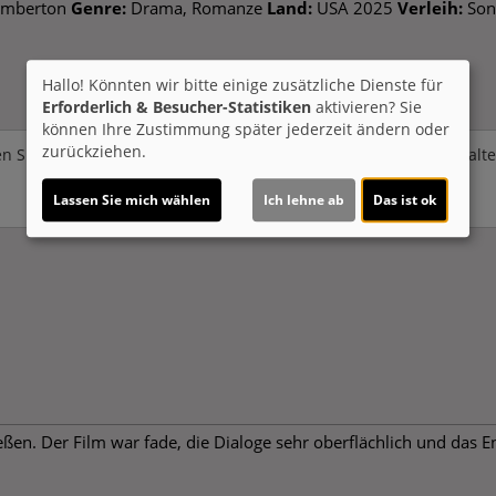
emberton
Genre:
Drama, Romanze
Land:
USA 2025
Verleih:
Son
Hallo! Könnten wir bitte einige zusätzliche Dienste für
Erforderlich & Besucher-Statistiken
aktivieren? Sie
können Ihre Zustimmung später jederzeit ändern oder
zurückziehen.
n Sie von
Youtube (Trailer ansehen)
bereitgestellte externe Inhalt
Ja
Lassen Sie mich wählen
Ich lehne ab
Das ist ok
en. Der Film war fade, die Dialoge sehr oberflächlich und das E