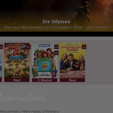
Die Odyssee
Das neue Meisterwerk von Christopher Nolan - Jetzt im Kino!
2D
2D
3D
2D
2D
Neu!
2. Woche!
Neu!
terialists
akota Johnson, Pedro Pascal, Chris Evans