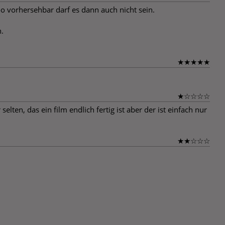
o vorhersehbar darf es dann auch nicht sein.
.
★
★
★
★
★
★
☆
☆
☆
☆
en, das ein film endlich fertig ist aber der ist einfach nur
★
★
☆
☆
☆