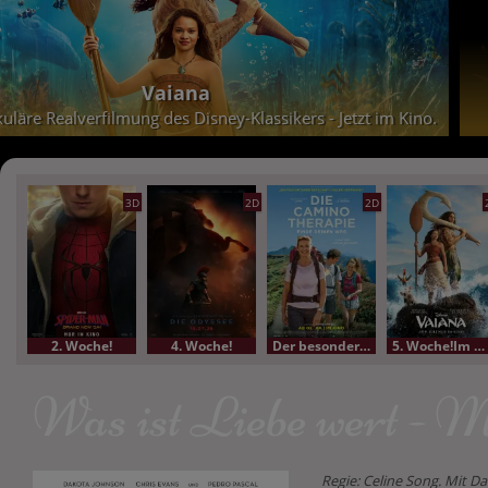
Vaiana
uläre Realverfilmung des Disney-Klassikers - Jetzt im Kino.
3D
2D
2D
2. Woche!
4. Woche!
Der besondere Film
5. Woche!Im Bundesstart
Was ist Liebe wert - Ma
Regie: Celine Song. Mit D