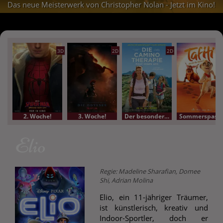
Das neue Meisterwerk von Christopher Nolan - Jetzt im Kino!
3D
2D
2D
2. Woche!
3. Woche!
Der besondere Film
Sommerspass-Kino
Elio
Regie: Madeline Sharafian, Domee
Shi, Adrian Molina
Elio, ein 11-jähriger Träumer,
ist künstlerisch, kreativ und
Indoor-Sportler, doch er