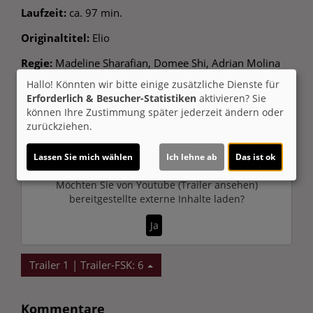
Laufzeit:
ca. 97 min.
Originaltitel:
Elio
Regie:
Madeline Sharafian, Domee Shi, Adrian Molina
Musik:
Rob Simonsen
Genre:
Animation
Land:
USA
Hallo! Könnten wir bitte einige zusätzliche Dienste für
2025
Verleih:
Walt Disney
Erforderlich & Besucher-Statistiken
aktivieren? Sie
können Ihre Zustimmung später jederzeit ändern oder
Inhalte zum Teil von
zurückziehen.
© CINEPROG ...macht Lust auf Ihr Kino!
Lassen Sie mich wählen
Ich lehne ab
Das ist ok
Möchten Sie von
Youtube (Trailer ansehen)
bereitgestellte externe Inhalte laden?
Ja
Trailer 1 | Trailer-FSK: 6
Kommentare