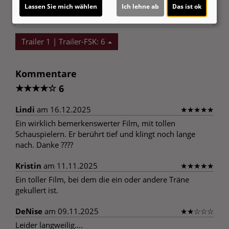
Lassen Sie mich wählen
Ich lehne ab
Das ist ok
Ja
Trailer 1 | Trailer-FSK: 6
Kommentare
★
★
★
★
☆
6
Lindi
am 16.12.2025
★
★
★
★
★
Ein wirklich bemerkenswerter Film, mit tollen
Schauspielern. Er berührt tief und klingt noch lange
nach. Danke ????
Kristin
am 11.11.2025
★
★
★
★
★
Ein toller Film, bei dem die ein oder andere Träne
gekullert ist.
DeNise
am 09.11.2025
★
★
☆
☆
☆
Leider langweilig….