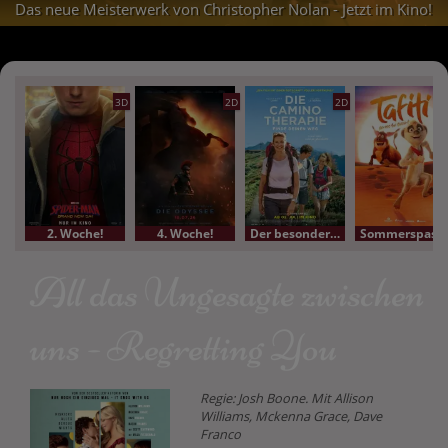
Das neue Meisterwerk von Christopher Nolan - Jetzt im Kino!
3D
2D
2D
2. Woche!
4. Woche!
Der besondere Film
Sommerspass-Kino
All das Ungesagte zwischen
uns - Regretting You
Regie: Josh Boone. Mit Allison
Williams, Mckenna Grace, Dave
Franco