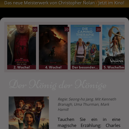
Das neue Meisterwerk von Christopher Nolan - Jetzt im Kino!
3D
2D
2D
2. Woche!
4. Woche!
Der besondere Film
5. Woche!Im Bundesstart
Der König der Könige
Regie: Seong-ho Jang. Mit Kenneth
Branagh, Uma Thurman, Mark
Hamill
Tauchen Sie ein in eine
magische Erzählung: Charles