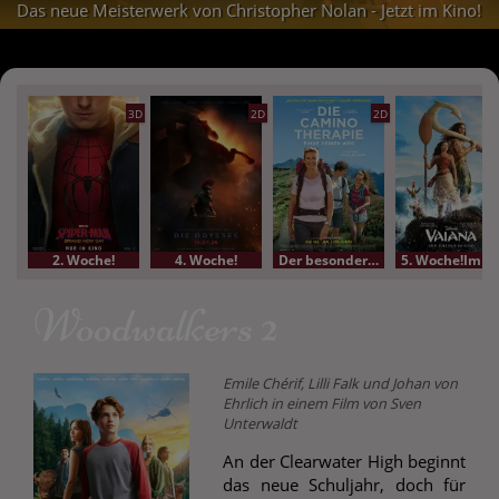
Das neue Meisterwerk von Christopher Nolan - Jetzt im Kino!
3D
2D
2D
2. Woche!
4. Woche!
Der besondere Film
5. Woche!Im Bundesstart
Woodwalkers 2
Emile Chérif, Lilli Falk und Johan von
Ehrlich in einem Film von Sven
Unterwaldt
An der Clearwater High beginnt
das neue Schuljahr, doch für