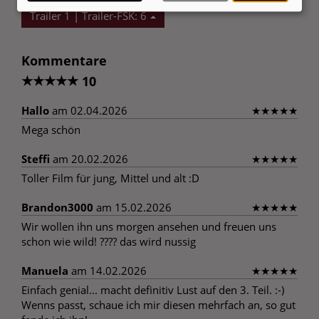
Trailer 1 | Trailer-FSK: 6
Kommentare
★
★
★
★
★
10
Hallo
am 02.04.2026
★
★
★
★
★
Mega schön
Steffi
am 20.02.2026
★
★
★
★
★
Toller Film für jung, Mittel und alt :D
Brandon3000
am 15.02.2026
★
★
★
★
★
Wir wollen ihn uns morgen ansehen und freuen uns
schon wie wild! ???? das wird nussig
Manuela
am 14.02.2026
★
★
★
★
★
Einfach genial... macht definitiv Lust auf den 3. Teil. :-)
Wenns passt, schaue ich mir diesen mehrfach an, so gut